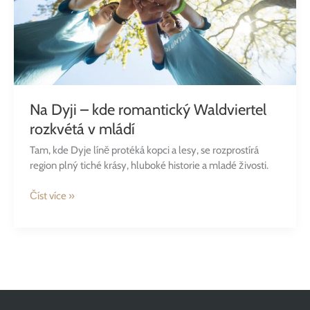
v
mládí
Na Dyji – kde romantický Waldviertel
rozkvétá v mládí
Tam, kde Dyje líně protéká kopci a lesy, se rozprostírá
region plný tiché krásy, hluboké historie a mladé živosti.
Číst více »