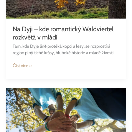
Na Dyji – kde romantický Waldviertel
rozkvétá v mládí
Tam, kde Dyje líně protéká kopci a lesy, se rozprostírá
region plný tiché krásy, hluboké historie a mladé živosti.
Číst více »
Na
Dyji
–
kde
romantický
Waldviertel
rozkvétá