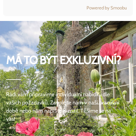
Powered by Smoobu
MÁ TO BÝT EXKLUZIVNÍ?
Rádi vám připravíme individuální nabídku dle
vašich požadavků. Zavolejte nám v naší pracovní
době nebo nám napište e-mail. Těšíme se na
vás!