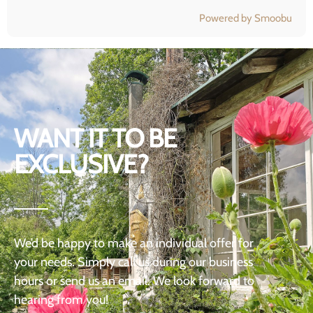
Powered by Smoobu
WANT IT TO BE
EXCLUSIVE?
We’d be happy to make an individual offer for
your needs. Simply call us during our business
hours or send us an email. We look forward to
hearing from you!