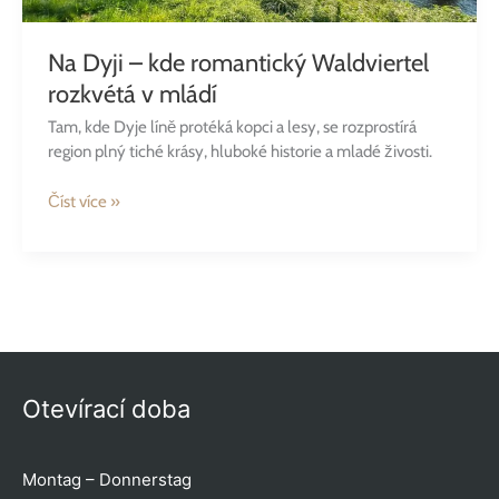
Na Dyji – kde romantický Waldviertel
rozkvétá v mládí
Tam, kde Dyje líně protéká kopci a lesy, se rozprostírá
region plný tiché krásy, hluboké historie a mladé živosti.
Číst více »
Otevírací doba
Montag – Donnerstag