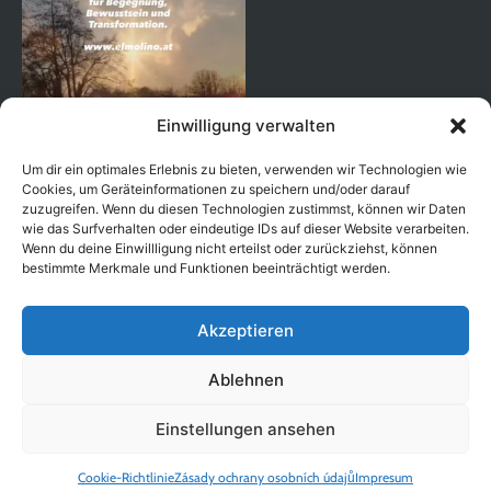
Einwilligung verwalten
Um dir ein optimales Erlebnis zu bieten, verwenden wir Technologien wie
Cookies, um Geräteinformationen zu speichern und/oder darauf
zuzugreifen. Wenn du diesen Technologien zustimmst, können wir Daten
wie das Surfverhalten oder eindeutige IDs auf dieser Website verarbeiten.
Wenn du deine Einwillligung nicht erteilst oder zurückziehst, können
Auf Instagram folgen
bestimmte Merkmale und Funktionen beeinträchtigt werden.
Akzeptieren
Ablehnen
Copyright © 2026 EL MOLINO |
|
Impresum
Zásady ochrany
|
| Vytvořeno s
Einstellungen ansehen
osobních údajů
Všeobecné obchodní podmínky
od Ben's Way
Cookie-Richtlinie
Zásady ochrany osobních údajů
Impresum