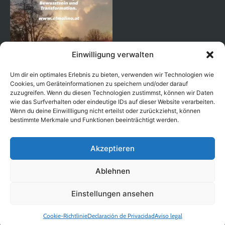
Einwilligung verwalten
Um dir ein optimales Erlebnis zu bieten, verwenden wir Technologien wie
Cookies, um Geräteinformationen zu speichern und/oder darauf
zuzugreifen. Wenn du diesen Technologien zustimmst, können wir Daten
wie das Surfverhalten oder eindeutige IDs auf dieser Website verarbeiten.
Wenn du deine Einwillligung nicht erteilst oder zurückziehst, können
Seguir en Instagram
bestimmte Merkmale und Funktionen beeinträchtigt werden.
Akzeptieren
Ablehnen
Copyright © 2026 EL MOLINO |
|
Aviso legal
Política de
|
| Creado con
por Ben's
Einstellungen ansehen
privacidad
Términos y condiciones
Way
Cookie-Richtlinie
Declaración de Privacidad
Aviso legal