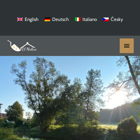
Ir
al
contenido
English
Deutsch
Italiano
Česky
Menú
princi