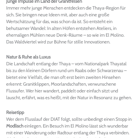
Junge Impulse im Land der Granitfelsen
Immer mehr junge Menschen entdecken die Thaya-Region für
sich. Sie bringen neue Ideen mit, aber auch eine große
Wertschätzung für das, was schon da ist. So entsteht ein
behutsamer Wandel: In alten Höfen entstehen Ateliers, in
ehemaligen Mühlen neue Denk-Räume – so wie im El Molino.
Das Waldviertel wird zur Bühne für stille Innovationen.
Natur & Ruhe als Luxus
Die Landschaft entlang der Thaya – vom Nationalpark Thayatal
bis zu den kleinen Dörfern rund um Raabs oder Schwarzenau –
bietet eine Vielfalt, die man oft erst beim zweiten Hinsehen
erkennt: Granitklippen, Moorlandschaften, verwunschene
Flussufer. Wer hier wandert, paddelt oder einfach sitzt und
lauscht, erfährt, was es heißt, mit der Natur in Resonanz zu gehen.
Reisetipp
Wer dem Flusslauf der DIAT folgt, sollte unbedingt einen Stopp in
Modlisch
einlegen. Ein Besuch im El Molino lässt sich wunderbar
mit einer Wanderung oder Radtour entlang der Thaya verbinden.