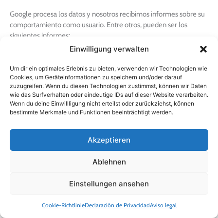
Google procesa los datos y nosotros recibimos informes sobre su
comportamiento como usuario. Entre otros, pueden ser los
siguientes informes:
Einwilligung verwalten
Informes de audiencia: A través de los informes de
audiencia conocemos mejor a nuestros usuarios y
Um dir ein optimales Erlebnis zu bieten, verwenden wir Technologien wie
Cookies, um Geräteinformationen zu speichern und/oder darauf
sabemos con mayor exactitud quién está interesado en
zuzugreifen. Wenn du diesen Technologien zustimmst, können wir Daten
nuestro servicio.
wie das Surfverhalten oder eindeutige IDs auf dieser Website verarbeiten.
Informes de publicidad: A través de los informes de
Wenn du deine Einwillligung nicht erteilst oder zurückziehst, können
publicidad podemos analizar y mejorar más fácilmente
bestimmte Merkmale und Funktionen beeinträchtigt werden.
nuestra publicidad online.
Informes de adquisición: Los informes de adquisición nos
Akzeptieren
dan información útil sobre cómo podemos entusiasmar a
más gente con nuestro servicio.
Ablehnen
Informes de comportamiento: Aquí descubrimos cómo
interactúa con nuestra página web. Podemos entender
Einstellungen ansehen
qué camino recorre en nuestra página y en qué enlaces
hace clic.
Cookie-Richtlinie
Declaración de Privacidad
Aviso legal
Informes de conversión: Se denomina conversión a un