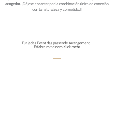
acogedor
. ¡Déjese encantar por la combinación única de conexión
con la naturaleza y comodidad!
Für jedes Event das passende Arrangement -
Erfahre mit einem Klick mehr
SEMINARIO - RETIRO -
TALLER