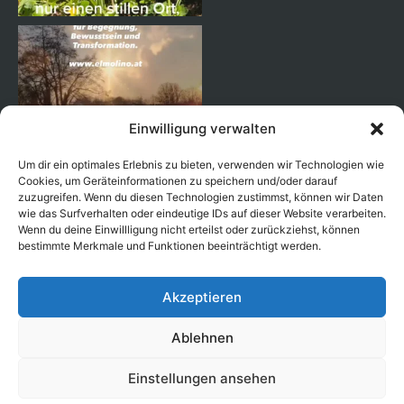
Einwilligung verwalten
Um dir ein optimales Erlebnis zu bieten, verwenden wir Technologien wie
Cookies, um Geräteinformationen zu speichern und/oder darauf
zuzugreifen. Wenn du diesen Technologien zustimmst, können wir Daten
wie das Surfverhalten oder eindeutige IDs auf dieser Website verarbeiten.
Wenn du deine Einwillligung nicht erteilst oder zurückziehst, können
Seguir en Instagram
bestimmte Merkmale und Funktionen beeinträchtigt werden.
Akzeptieren
Ablehnen
Copyright © 2026 EL MOLINO |
|
Aviso legal
Política de
|
| Creado con
por Ben's
Einstellungen ansehen
privacidad
Términos y condiciones
Way