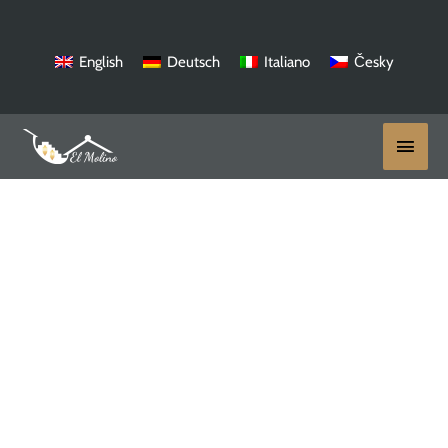
Ir
al
contenido
English
Deutsch
Italiano
Česky
Menú
princi