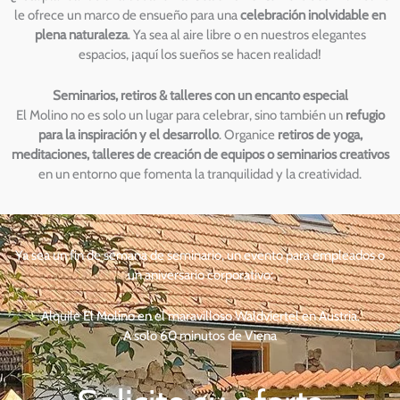
le ofrece un marco de ensueño para una
celebración inolvidable en
plena naturaleza
. Ya sea al aire libre o en nuestros elegantes
espacios, ¡aquí los sueños se hacen realidad!
Seminarios, retiros & talleres con un encanto especial
El Molino no es solo un lugar para celebrar, sino también un
refugio
para la inspiración y el desarrollo
. Organice
retiros de yoga,
meditaciones, talleres de creación de equipos o seminarios creativos
en un entorno que fomenta la tranquilidad y la creatividad.
Ya sea un fin de semana de seminario, un evento para empleados o
un aniversario corporativo:
Alquile El Molino en el maravilloso Waldviertel en Austria.
A solo 60 minutos de Viena