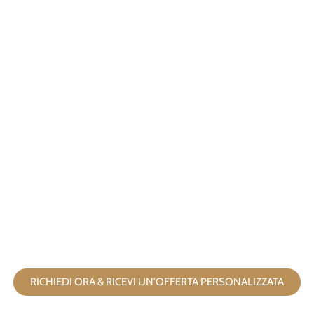
TROUPE
CINEMATOGRAFICHE E
FOTOGRAFICHE
clicca qui
RICHIEDI ORA & RICEVI UN'OFFERTA PERSONALIZZATA