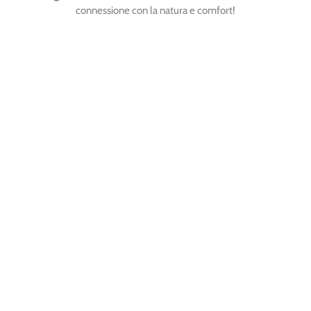
connessione con la natura e comfort!
SEMINARIO - RITIRO
WORKSHOP
clicca qui