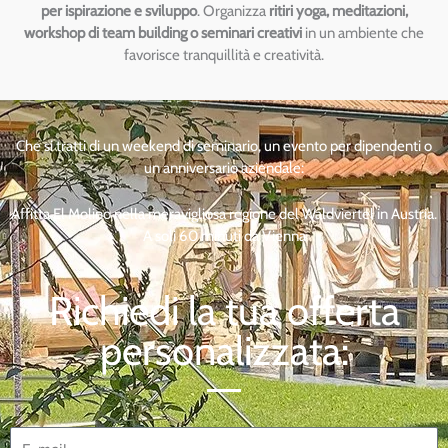
per ispirazione e sviluppo
. Organizza
ritiri yoga, meditazioni,
workshop di team building o seminari creativi
in un ambiente che
favorisce tranquillità e creatività.
Che si tratti di un weekend di seminario, un evento per dipendenti o
un anniversario aziendale:
Affitta El Molino nella meravigliosa regione del Waldviertel in Austria.
A soli 60 minuti da Vienna
Richiedi la tua offerta
personalizzata:
E