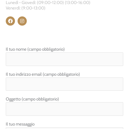
Lunedì - Giovedì: (09:00-12:00) (13:00-16:00)
Venerdì: (9:00-13:00)
F
I
a
n
c
s
e
t
b
a
o
g
o
r
Il tuo nome (campo obbligatorio)
k
a
m
Il tuo indirizzo email (campo obbligatorio)
Oggetto (campo obbligatorio)
Il tuo messaggio