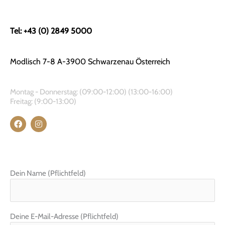
Tel: +43 (0) 2849 5000
Modlisch 7-8 A-3900 Schwarzenau Österreich
Montag - Donnerstag: (09:00-12:00) (13:00-16:00)
Freitag: (9:00-13:00)
F
I
a
n
c
s
e
t
b
a
o
g
o
r
Dein Name (Pflichtfeld)
k
a
m
Deine E-Mail-Adresse (Pflichtfeld)