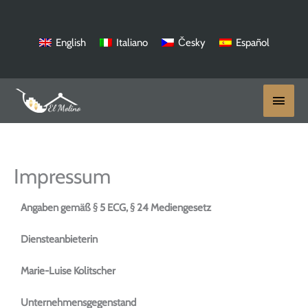
Zum
Inhalt
springen
English
Italiano
Česky
Español
Haup
Impressum
Angaben gemäß § 5 ECG, § 24 Mediengesetz
Diensteanbieterin
Marie-Luise Kolitscher
Unternehmensgegenstand