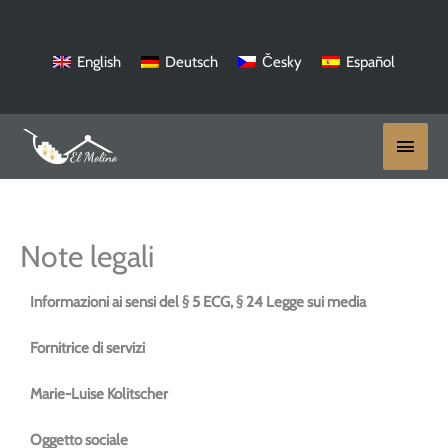
Vai
al
contenuto
English
Deutsch
Česky
Español
Menu
princ
Note legali
Informazioni ai sensi del § 5 ECG, § 24 Legge sui media
Fornitrice di servizi
Marie-Luise Kolitscher
Oggetto sociale