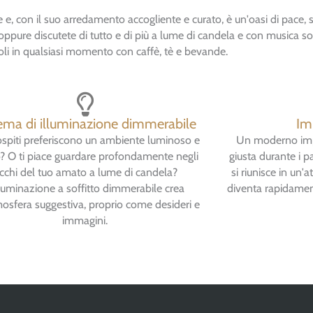
, con il suo arredamento accogliente e curato, è un'oasi di pace, s
ppure discutete di tutto e di più a lume di candela e con musica sof
soli in qualsiasi momento con caffè, tè e bevande.
ema di illuminazione dimmerabile
Im
 ospiti preferiscono un ambiente luminoso e
Un moderno impi
o? O ti piace guardare profondamente negli
giusta durante i p
cchi del tuo amato a lume di candela?
si riunisce in un'
lluminazione a soffitto dimmerabile crea
diventa rapidamen
osfera suggestiva, proprio come desideri e
immagini.