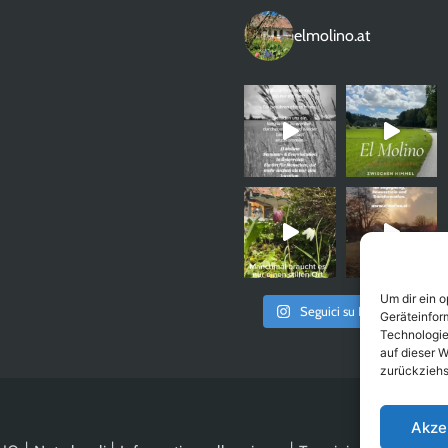
elmolino.at
Um dir ein 
Seguici su Instagram
Geräteinfor
Technologie
auf dieser W
zurückziehs
Akze