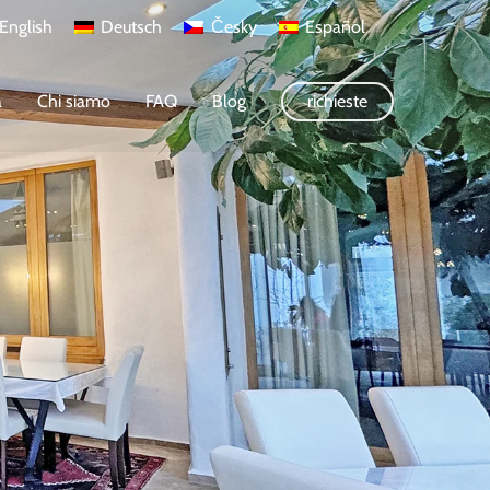
English
Deutsch
Česky
Español
a
Chi siamo
FAQ
Blog
richieste