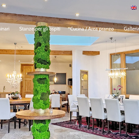
inari
Stanze per gli ospiti
Cucina / Area pranzo
Galleri