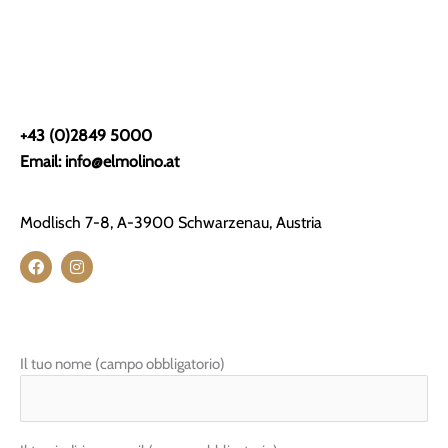
+43 (0)2849 5000
Email: info@elmolino.at
Modlisch 7-8, A-3900 Schwarzenau, Austria
F
I
a
n
c
s
e
t
b
a
o
g
o
r
Il tuo nome (campo obbligatorio)
k
a
m