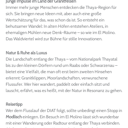
Junge Impulse im Land der Granitfelsen
Immer mehr junge Menschen entdecken die Thaya-Region für
sich. Sie bringen neue Ideen mit, aber auch eine große
Wertschätzung für das, was schon da ist. So entsteht ein
behutsamer Wandel: In alten Höfen entstehen Ateliers, in
ehemaligen Mühlen neue Denk-Räume – so wie im El Molino.
Das Waldviertel wird zur Bühne für stille Innovationen.
Natur & Ruhe als Luxus
Die Landschaft entlang der Thaya – vom Nationalpark Thayatal
bis zu den kleinen Dörfern rund um Raabs oder Schwarzenau –
bietet eine Vielfalt, die man oft erst beim zweiten Hinsehen
erkennt: Granitklippen, Moorlandschaften, verwunschene
Flussufer. Wer hier wandert, paddelt oder einfach sitzt und
lauscht, erfährt, was es heißt, mit der Natur in Resonanz zu gehen.
Reisetipp
Wer dem Flusslauf der DIAT folgt, sollte unbedingt einen Stopp in
Modlisch
einlegen. Ein Besuch im El Molino lässt sich wunderbar
mit einer Wanderung oder Radtour entlang der Thaya verbinden.