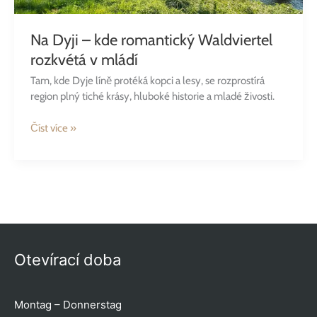
Na Dyji – kde romantický Waldviertel
rozkvétá v mládí
Tam, kde Dyje líně protéká kopci a lesy, se rozprostírá
region plný tiché krásy, hluboké historie a mladé živosti.
Číst více »
Otevírací doba
Montag – Donnerstag