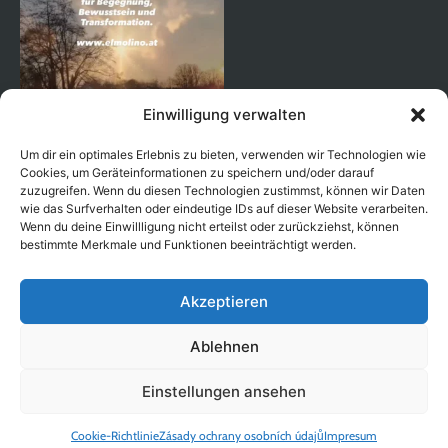
Einwilligung verwalten
Um dir ein optimales Erlebnis zu bieten, verwenden wir Technologien wie
Cookies, um Geräteinformationen zu speichern und/oder darauf
zuzugreifen. Wenn du diesen Technologien zustimmst, können wir Daten
wie das Surfverhalten oder eindeutige IDs auf dieser Website verarbeiten.
Wenn du deine Einwillligung nicht erteilst oder zurückziehst, können
Auf Instagram folgen
bestimmte Merkmale und Funktionen beeinträchtigt werden.
Akzeptieren
Ablehnen
Copyright © 2026 EL MOLINO |
|
Impresum
Zásady ochrany
|
| Vytvořeno s
Einstellungen ansehen
osobních údajů
Všeobecné obchodní podmínky
od Ben's Way
Cookie-Richtlinie
Zásady ochrany osobních údajů
Impresum