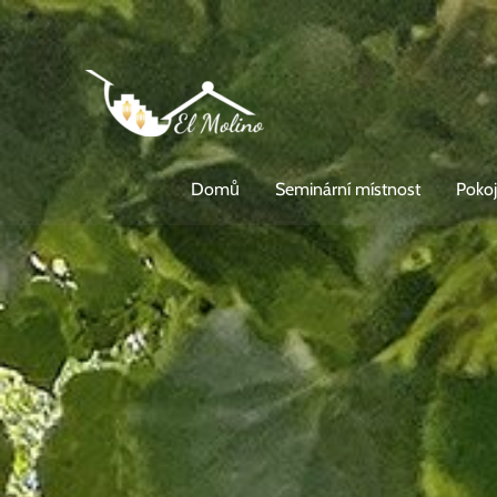
Přeskočit
na
obsah
Domů
Seminární místnost
Pokoj