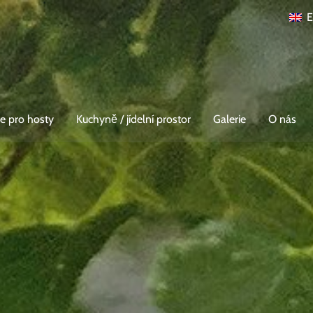
E
e pro hosty
Kuchyně / jídelní prostor
Galerie
O nás