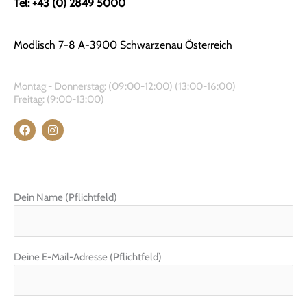
Tel: +43 (0) 2849 5000
Modlisch 7-8 A-3900 Schwarzenau Österreich
Montag - Donnerstag: (09:00-12:00) (13:00-16:00)
Freitag: (9:00-13:00)
F
I
a
n
c
s
e
t
b
a
o
g
o
r
Dein Name (Pflichtfeld)
k
a
m
Deine E-Mail-Adresse (Pflichtfeld)