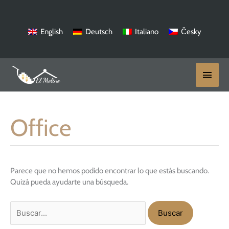
Ir
al
contenido
English
Deutsch
Italiano
Česky
Menú
princi
Office
Buscar
por:
Parece que no hemos podido encontrar lo que estás buscando.
Quizá pueda ayudarte una búsqueda.